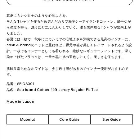
真夏にもカシミヤのような心地よさを。
そんなTシャツを作るため選んだカリブ海産シーアイランドコットン。薄手なが
ら強度を持ち、洗うほどにふんわりしていく。誰も未体験なTシャツが出来上が
りました。
春夏には一枚で、秋冬にはカシミヤの心地よさを満喫できる最高のインナーに。
cash & barbaのニットと重ねれば、襟元や裾が美しくレイヤードされるよう設
計。一枚でもインナーとしても着られる、絶妙なレギュラーフィットです。
深く
染め上げたブラックは、一般の黒に比べ退色しにくく、美しさを保ちます。
肌触り滑らかなホワイトは、少し透け感があるのでインナー使用がおすすめで
す。
品番：SEICS001
品名：Sea Island Cotton 46G Jersey Regular Fit Tee
Made in Japan
Material
Care Guide
Size Guide