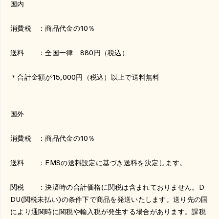
国内
消費税 ：商品代金の
10
％
送料 ：全国一律
880
円（税込）
＊合計金額が
15,000
円（税込）以上で送料無料
国外
消費税 ：商品代金の
10
％
送料 ：
EMS
の送料設定に基づき送料を決定します。
関税 ：決済時の合計価格に関税は含まれておりません。
D
DU(
関税未払い
)
の条件下で商品を発送いたします。送り先の国
により通関時に関税や輸入税が発生する場合があります。課税