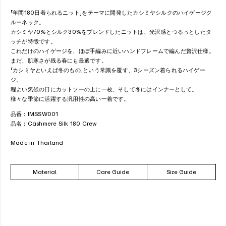
「年間180日着られるニット」をテーマに開発したカシミヤシルクのハイゲージク
ルーネック。
カシミヤ70%とシルク30%をブレンドしたニットは、光沢感とつるっとしたタ
ッチが特徴です。
これだけのハイゲージを、ほぼ手編みに近いハンドフレームで編んだ贅沢仕様。
まだ、肌寒さが残る春にも最適です。
「カシミヤといえば冬のもの」という常識を覆す、3シーズン着られるハイゲー
ジ。
程よい気候の日にカットソーの上に一枚、そして冬にはインナーとして。
様々な季節に活躍する汎用性の高い一着です。
品番：IMSSW001
品名：
Cashmere Silk 180 Crew
Made in Thailand
Material
Care Guide
Size Guide