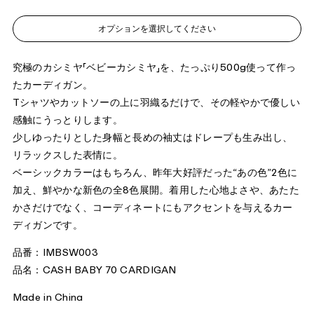
オプションを選択してください
究極のカシミヤ「ベビーカシミヤ」を
、
たっぷり
500g
使
っ
て作っ
たカーディガン。
T
シャツやカットソーの上に羽織るだけで、その軽やかで優しい
感触にうっとりします。
少しゆったりとした身幅と長めの袖丈
は
ドレープも生み出し
、
リラックスした表情に。
ベーシックカラーはもちろん、昨年大好評だった“あの色”
2
色に
加え、鮮やかな新色の全
8
色展開。
着用した心地よさや、あたた
かさだけでなく、コーディネートに
も
アクセントを与えるカー
ディガンです。
品番：IMBSW003
品名：CASH BABY 70 CARDIGAN
Made in China