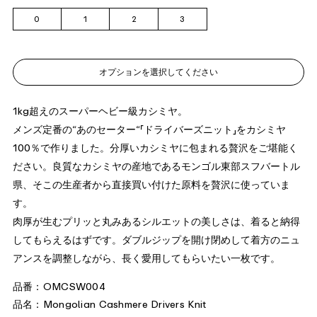
0
1
2
3
オプションを選択してください
1kg超えのスーパーヘビー級カシミヤ。
メンズ定番の“あのセーター“「ドライバーズニット」をカシミヤ
100％で作りました。分厚いカシミヤに包まれる贅沢をご堪能く
ださい。良質なカシミヤの産地であるモンゴル東部スフバートル
県、そこの生産者から直接買い付けた原料を贅沢に使っていま
す。
肉厚が生むプリッと丸みあるシルエットの美しさは、着ると納得
してもらえるはずです。ダブルジップを開け閉めして着方のニュ
アンスを調整しながら、長く愛用してもらいたい一枚です。
品番：OMCSW004
品名：Mongolian Cashmere Drivers Knit