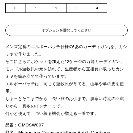
0
1
2
3
4
オプションを選択してください
メンズ定番のエルボーパッチ仕様の「あのカーディガン」を、カシ
ミヤで作りました。
そこにさらにポケットを加えた12ゲージの万能カーディガン。
モンゴル遊牧民の元を訪れて、生産者から直接買い取ったカシ
ミヤを編み立てて作っています。
エルボーパッチは、同じく遊牧民が育てる、山羊や羊の皮を使
用。
ちょっとそこまでから、長い旅のお供まで。肌寒い時期の羽織
りから、真冬のインナーまで。
何かと使えて、つい着る機会が増える一着です。
品番：OMCSW007
品名：Mongolian Cashmere Elbow Patch Cardigan