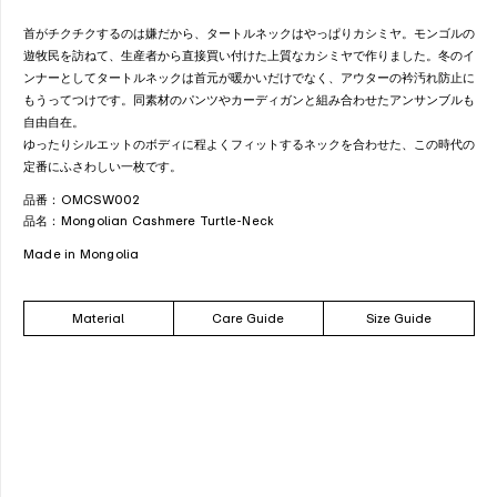
首がチクチクするのは嫌だから、タートルネックはやっぱりカシミヤ。モンゴルの
遊牧民を訪ねて、生産者から直接買い付けた上質なカシミヤで作りました。冬のイ
ンナーとしてタートルネックは首元が暖かいだけでなく、アウターの衿汚れ防止に
もうってつけです。同素材のパンツやカーディガンと組み合わせたアンサンブルも
自由自在。
ゆったりシルエットのボディに程よくフィットするネックを合わせた、この時代の
定番にふさわしい一枚です。
品番：OMCSW002
品名：Mongolian Cashmere Turtle-Neck
Made in Mongolia
Material
Care Guide
Size Guide