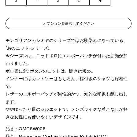
0
1
2
3
4
オプションを選択してください
モンゴリアンカシミヤのシリーズではお馴染みになっている、
「あのニット」シリーズ。
今シーズンは、ニットポロにエルボーパッチが付いた新顔が加
わりました。
ポロ襟に2つボタンのニットは、開きは短め。
インナーにはカットソーはもちろん、襟付きのシャツも好相性
で、
レザーのエルボーパッチが男性的かつ、知的な印象も醸し出し
ます。
ややゆったり目のシルエットで、メンズライクな着こなしが好
きな女性にも使いやすいデザインです。
品番：OMCSW008
品名：Mongolian Cashmere Elbow Patch POLO