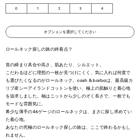
0
1
2
3
4
オプションを選択してください
ロールネック探しの旅の終着点？
首の締まり具合や高さ、肌あたり、シルエット。
こだわるほどに理想の一枚が見つけにくく、気に入れば何度で
も選びたくなるのがロールネック。cash & barbaは、最高級カ
リブ産シーアイランドコットンを使い、極上の肌触りと着心地
を追求しました。袖はニットから少しのぞく長さで、一枚でも
モードな雰囲気に。
希少な薄手の46ゲージのロールネックは、まさに探し求めてい
た着心地。
あなたの究極のロールネック探しの旅は、ここで終わるかもし
れません。